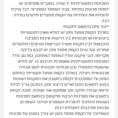
המכונות התעשייתיות יד שניה. במקרים מסוימים יש
לפתח מכונות במיוחד, עבור המפעל הספציפי, דבר שיכול
להעלות את העלויות של הקמת מפעלים חדשים במידה
רבה.
ייצור מזון בהתאם לתקנות
במהלך הקמת מפעל מזון יש לוודא שאין התנגשויות
ביצועיות או תכנוניות בין דרישות איכות הסביבה
והכבאות לבין תקנות משרד הבריאות וגורמים רגולטורים
אחרים. עוד טרם הקמת מפעל מזון יש לבצע בדיקה
מקדימה לגבי מיקום וגודל המפעל המתוכנן, כמו גם, גודל
המכונות התעשייתיות שאמורות להיכנס בו. יש לוודא
שהשטח התפעולי נכון מבחינה תכנונית לשם עבודה
ארגונומית ויעילה. במהלך הקמת מפעל תעשייתי בתחום
המזון על המתכננים לקחת בחשבון את התקנות השונות
בנוגע לתנאים התברואיים בייצור מזון. התכנון צריך לכלול
זרימת עבודה חלקה תוך אספקת אור ואוורור. חובה לקחת
בחשבון את מערכות הניקוז ומיקומם בהתאם למכונות
השונות והחיבור להפרדת השומנים וטיהור השפכים.
מכונות מורכבות לפעולות רבות
כשמדובר על הקמת מפעל בטון יש צורך במגוון של מכונות