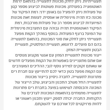
תעשייתיות. ניתן לחלק מכונות לתעשייה בהתאם לרמת
האוטומציה בפעולתן. מכונות פשוטות לביצוע מספר קטן
של פעולות ניתן להפעיל גם באופן ידני. רמת הפיקוד של
מכונה כזו תהיה מינימלית או אפסית. לעומת זאת מכונות
המיועדות לביצוע מספר רב של פעולות מורכבות, רמת
הפיקוד האוטומטית תהיה גבוהה עם התערבות מינימלית
של הפועל ברצף הפעולות. בנוסף במהלך הקמת מפעל
תעשייתי ניתן לחלק את סוגי המכונות, בהתאם לתעשייה
בהם הם פועלים. לדוגמא, תעשיית הפלסטיק, תעשיית
הבטון ותעשיית המזון.
ייצור מכונות לתעשיית המזון עם אנשי מקצוע מנוסים
אם אתם מתעניינים באפשרות של הקמת מפעלים חדשים
או שאתם זקוקים למידע נוסף לגבי, ההליכים המעורבים
עם הקמת מפעל בטון כדאי לכם להתייעץ עם חברת רים
פתרונות לתעשייה. לחברה ניסיון בייצור מכונות
לתעשייה החל משלב התכנון והביצוע, שלב הייצור של
המכונה והכנסתה לשימוש בפועל. בחברת רים פתרונות
לתעשייה מתמחים בהתאמת המכונות לצרכים של
הלקוחות. החברה יכולה לספק ייעוץ ותכנון ראשוני או
ללוות פרויקטים לכל אורכם עד להשקתם.